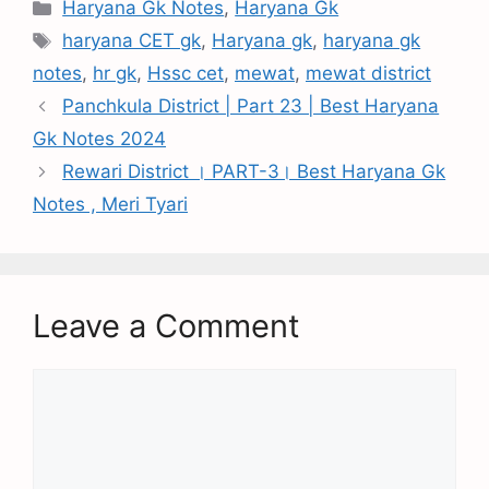
Haryana Gk Notes
,
Haryana Gk
haryana CET gk
,
Haryana gk
,
haryana gk
notes
,
hr gk
,
Hssc cet
,
mewat
,
mewat district
Panchkula District | Part 23 | Best Haryana
Gk Notes 2024
Rewari District । PART-3। Best Haryana Gk
Notes , Meri Tyari
Leave a Comment