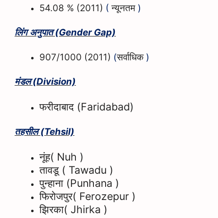
54.08 % (2011)
(
)
न्यूनतम
लिंग अनुपात
(Gender Gap)
907/1000 (2011)
(
)
सर्वाधिक
मंडल
(Division)
फरीदाबाद
(
Faridabad)
तहसील
(Tehsil)
नूंह
( Nuh )
तावडू
( Tawadu )
पुन्हाना
(Punhana )
फिरोजपुर
( Ferozepur )
झिरका
( Jhirka )