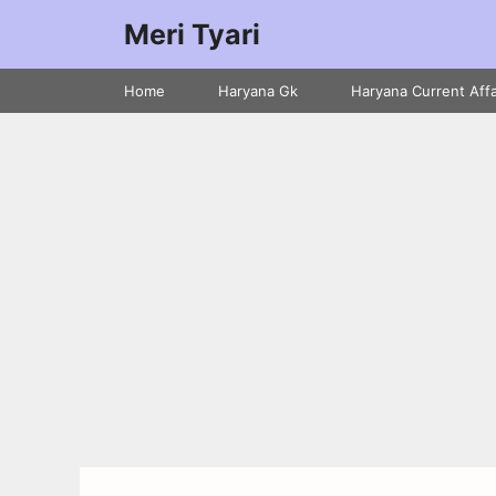
Meri Tyari
Home
Haryana Gk
Haryana Current Affa