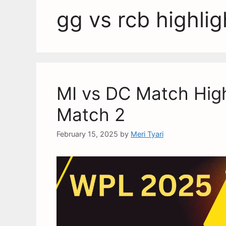
gg vs rcb highlig
MI vs DC Match High
Match 2
February 15, 2025
by
Meri Tyari