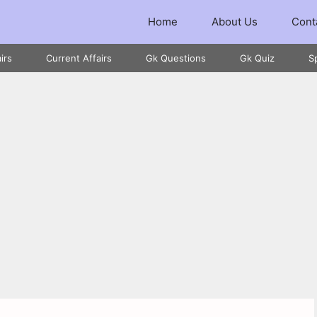
Home
About Us
Cont
irs
Current Affairs
Gk Questions
Gk Quiz
S