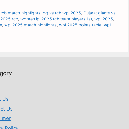
 rcb match highlights
,
gg vs rcb wpl 2025
,
Gujarat giants vs
 2025 rcb
,
women ipl 2025 rcb team players list
,
wpl 2025
,
re
,
wpl 2025 match highlights
,
wpl 2025 points table
,
wpl
gory
e
t Us
ct Us
aimer
cy Policy