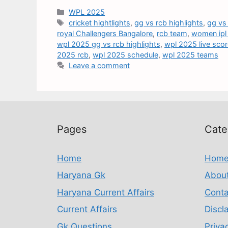
WPL 2025
cricket hightlights
,
gg vs rcb highlights
,
gg vs
royal Challengers Bangalore
,
rcb team
,
women ipl
wpl 2025 gg vs rcb highlights
,
wpl 2025 live sco
2025 rcb
,
wpl 2025 schedule
,
wpl 2025 teams
Leave a comment
Pages
Cate
Home
Hom
Haryana Gk
Abou
Haryana Current Affairs
Conta
Current Affairs
Discl
Gk Questions
Priva