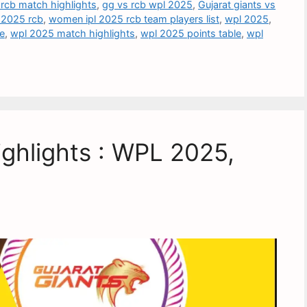
 rcb match highlights
,
gg vs rcb wpl 2025
,
Gujarat giants vs
 2025 rcb
,
women ipl 2025 rcb team players list
,
wpl 2025
,
re
,
wpl 2025 match highlights
,
wpl 2025 points table
,
wpl
ghlights : WPL 2025,