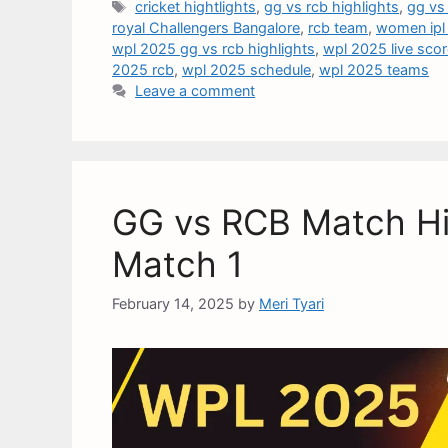
cricket hightlights
,
gg vs rcb highlights
,
gg vs
royal Challengers Bangalore
,
rcb team
,
women ipl
wpl 2025 gg vs rcb highlights
,
wpl 2025 live sco
2025 rcb
,
wpl 2025 schedule
,
wpl 2025 teams
Leave a comment
GG vs RCB Match Hi
Match 1
February 14, 2025
by
Meri Tyari